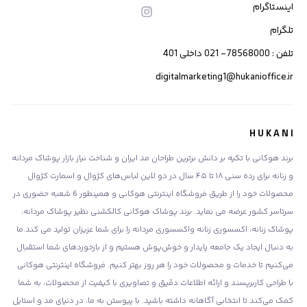
اینستاگرام
تلگرام
تلفن : 78568000- 021 داخلی 401
digitalmarketing1@hukanioffice.ir
H U K A N I
برند هوکانی با تکیه بر دانش برترین طراحان مد ایران و شناخت نیاز بازار پوشاک مردانه
و زنانه برای رده سنی ۱۸ تا ۴۵ سال در دو لاین لباس‌های کژوال و اسمارت کژوال
محصولات خود را از طریق فروشگاه اینترنتی هوکانی و همینطور 6 شعبه حضوری در
سرتاسر کشور عرضه می نماید. برند پوشاک هوکانی کالکشنی نظیر پوشاک مردانه،
پوشاک زنانه، اکسسوری زنانه واکسسوری مردانه را برای شما عزیزان تولید می کند.ما
به دنبال ایجاد یک جامعه پایدار و خوش‌پوش هستیم و از بازخوردهای شما استقبال
می‌کنیم تا خدمات و محصولات خود را هر روز بهتر کنیم. فروشگاه اینترنتی هوکانی
با طراحی کاربرپسند و ارائه اطلاعات دقیق و تصاویری با کیفیت از محصولات، به شما
کمک می‌کند تا انتخابی آگاهانه داشته باشید. با پیوستن به ما، در دنیای مد و استایل